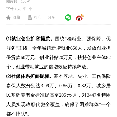
阅读数：
186次
字号：
大
中
小
收藏
打印
分享：
⑴就业创业扩容提质。
围绕
“稳就业、强保障、优
服务”主线。全年城镇新增就业650人，发放创业担
保贷款60万元、创业补贴20万元，扶持创业主体82
个，创业带动就业的倍增效应持续释放。
⑵
社保体系扩面提标
。
基本养老、失业、工伤保险
参保人数分别达
3.99万、0.56万、0.82万。城乡居
民基础养老金标准提高至205元/月，对3447名特困
人员实现政府代缴全覆盖，确保了困难群体“一个
都不掉队”。