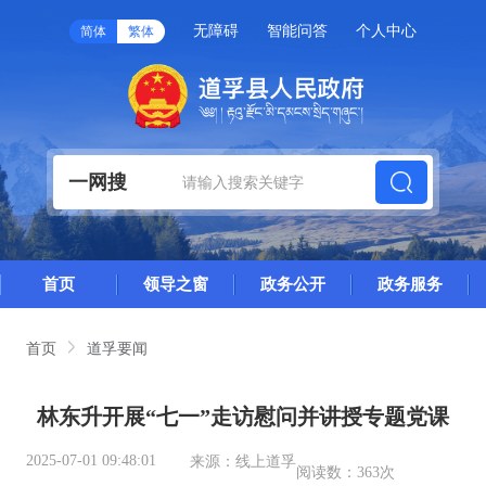
无障碍
智能问答
个人中心
简体
繁体
一网搜
首页
领导之窗
政务公开
政务服务
首页
道孚要闻
林东升开展“七一”走访慰问并讲授专题党课
2025-07-01 09:48:01
来源：
线上道孚
阅读数：
363次