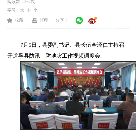
阅读数：
367次
字号：
大
中
小
收藏
打印
分享：
7月5日，县委副书记、县长伍金泽仁主持召
开道孚县防汛、防地灾工作视频调度会。