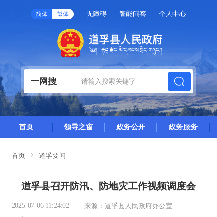
无障碍
智能问答
个人中心
简体
繁体
一网搜
首页
领导之窗
政务公开
政务服务
首页
道孚要闻
道孚县召开防汛、防地灾工作视频调度会
2025-07-06 11:24:02
来源：
道孚县人民政府办公室