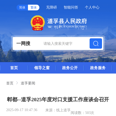
无障碍
智能问答
个人中心
简体
繁体
一网搜
首页
领导之窗
政务公开
政务服务
首页
道孚要闻
郫都--道孚2025年度对口支援工作座谈会召开
2025-09-17 10:47:36
来源：
线上道孚
阅读数：
503次