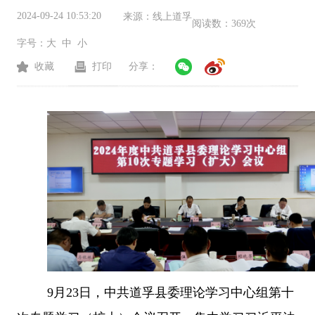
2024-09-24 10:53:20
来源：
线上道孚
阅读数：
369次
字号：
大
中
小
收藏
打印
分享：
9月23日，中共道孚县委理论学习中心组第十