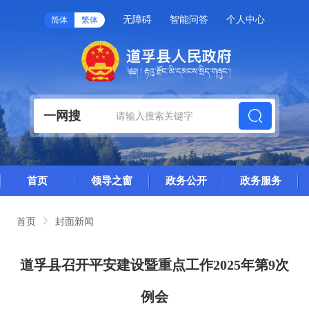
无障碍
智能问答
个人中心
简体
繁体
一网搜
首页
领导之窗
政务公开
政务服务
首页
封面新闻
道孚县召开平安建设暨重点工作2025年第9次
例会