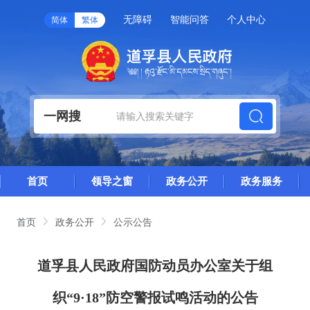
无障碍
智能问答
个人中心
简体
繁体
一网搜
首页
领导之窗
政务公开
政务服务
首页
政务公开
公示公告
道孚县人民政府国防动员办公室关于组
织“9·18”防空警报试鸣活动的公告