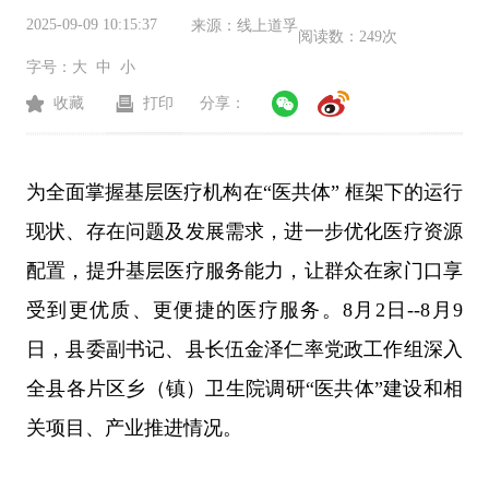
2025-09-09 10:15:37
来源：
线上道孚
阅读数：
249次
字号：
大
中
小
收藏
打印
分享：
为全面掌握基层医疗机构在
“医共体” 框架下的运行
现状、存在问题及发展需求，进一步优化医疗资源
配置，提升基层医疗服务能力，让群众在家门口享
受到更优质、更便捷的医疗服务。
8
月
2
日
--8
月
9
日，县委副书记、县长伍金泽仁率党政工作组深入
全县各片区乡（镇）卫生院调研“医共体”建设和相
关项目、产业推进情况。