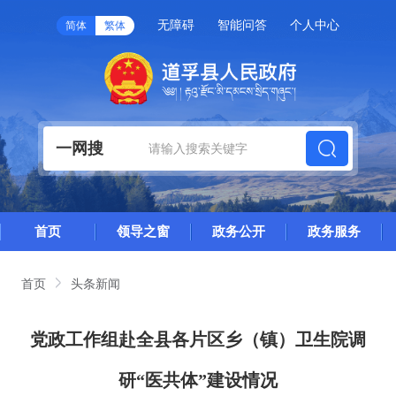
无障碍
智能问答
个人中心
简体
繁体
一网搜
首页
领导之窗
政务公开
政务服务
首页
头条新闻
党政工作组赴全县各片区乡（镇）卫生院调
研“医共体”建设情况