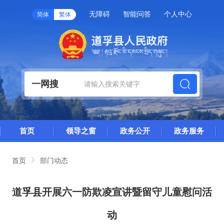
无障碍
智能问答
个人中心
简体
繁体
一网搜
首页
领导之窗
政务公开
政务服务
首页
部门动态
道孚县开展六一防欺凌宣讲暨留守儿童慰问活
动