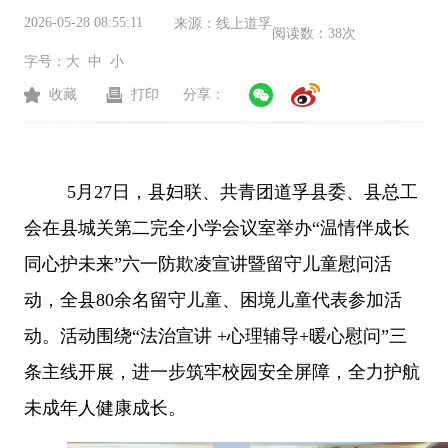
2026-05-28 08:55:11
来源：
线上道孚
阅读数：
38次
字号：
大
中
小
收藏
打印
分享：
5
月
27
日，县妇联、共青团道孚县委、县总工
会在县城关第二完全小学会议室举办
“温情伴成长
同心护未来”六一防欺凌宣讲暨留守儿童慰问活
动，全县
80
余名留守儿童、困境
儿童代表参加活
动。活动围绕
“法治宣讲 +心理辅导+暖心慰问”三
条主线开展，进一步筑牢校园安全屏障，全力护航
未成年人健康成长。