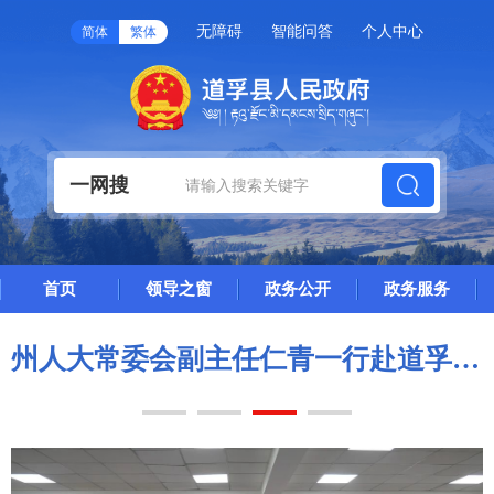
无障碍
智能问答
个人中心
简体
繁体
一网搜
首页
领导之窗
政务公开
政务服务
县域医共体建设工作
县委理论学习中心组2026年度第5次专题学习（扩大）会议召开