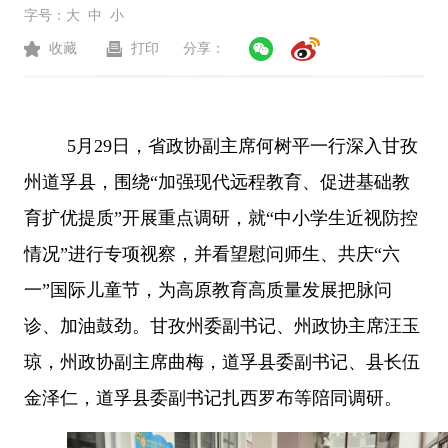
字号：
大
中
小
收藏
打印
分享：
5
月
29
日，省
政协副主席何树平一行深入甘孜
州道孚县，围绕
“加强现代远程教育、促进基础教
育扩优提质”开展重点调研，就“中小学生近视防控
情况”进行专项视察，并看望慰问师生、共庆“六
一”国际儿童节，为高原教育高质量发展把脉问
诊、加油鼓劲。
甘孜州委副书记、州政协主席汪玉
琼，州政协副主席曲梅，道孚县委副书记、县长伍
金泽仁，道孚县委副书记扎西罗布等陪同调研。