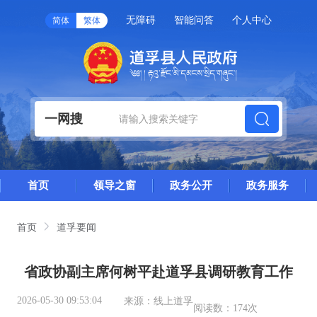
无障碍
智能问答
个人中心
简体
繁体
一网搜
首页
领导之窗
政务公开
政务服务
首页
道孚要闻
省政协副主席何树平赴道孚县调研教育工作
2026-05-30 09:53:04
来源：
线上道孚
阅读数：
174次