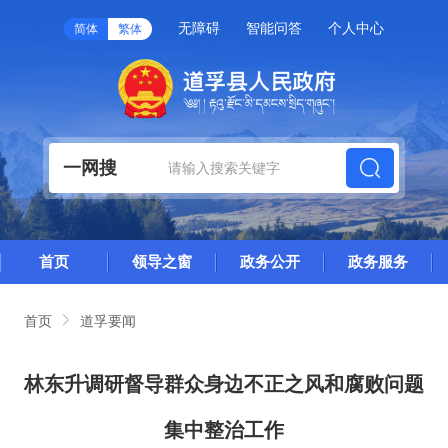
无障碍
智能问答
个人中心
简体
繁体
一网搜
首页
领导之窗
政务公开
政务服务
首页
道孚要闻
林东升调研督导群众身边不正之风和腐败问题
集中整治工作