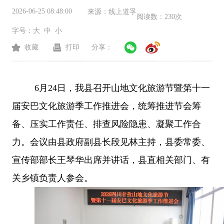
2026-06-25 08:48:00
来源：
线上道孚
阅读数：
230次
字号：
大
中
小
收藏
打印
分享：
6
月
24
日，我县召开山地文化旅游节暨第十一
届安巴文化旅游季工作推进会，统筹推进节会筹
备、压实工作责任、排查风险隐患、凝聚工作合
力。会议由县政府副县长段见林主持，县委常委、
宣传部部长王琴华出席并讲话，县直相关部门、有
关乡镇负责人参会。