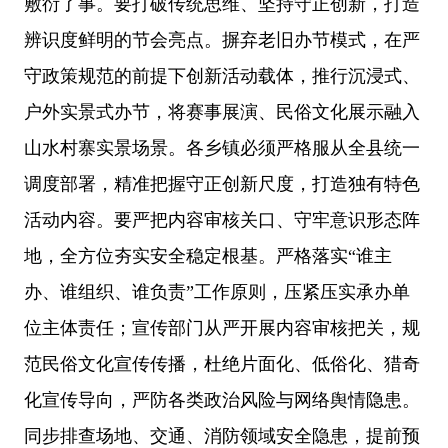
敷衍了事。
要打破传统思维、坚持守正创新，打造
辨识度鲜明的节会亮点。
摒弃老旧办节模式，在严
守政策规范的前提下创新活动载体，推行沉浸式、
户外实景式办节，将赛事展演、民俗文化展示融入
山水村寨实景场景。各乡镇必须严格服从全县统一
调度部署，精准把握守正创新尺度，打造独有特色
活动内容。
要严把内容审核关口、守牢意识形态阵
地，全方位夯实安全稳定根基。
严格落实
“
谁主
办、谁组织、谁负责
”
工作原则，压紧压实承办单
位主体责任；宣传部门从严开展内容审核把关，规
范民俗文化宣传传播，杜绝片面化、低俗化、猎奇
化宣传导向，严防各类政治风险与网络舆情隐患。
同步排查场地、交通、消防领域安全隐患，提前预