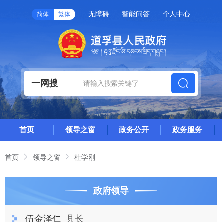
无障碍
智能问答
个人中心
简体
繁体
一网搜
首页
领导之窗
政务公开
政务服务
首页
领导之窗
杜学刚
政府领导
伍金泽仁
县长