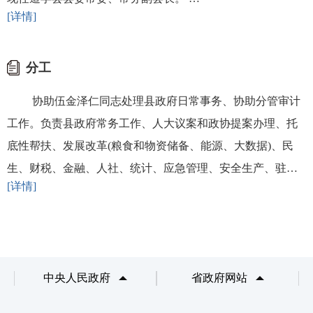
[详情]
分工
协助伍金泽仁同志处理县政府日常事务、协助分管审计
工作。负责县政府常务工作、人大议案和政协提案办理、托
底性帮扶、发展改革(粮食和物资储备、能源、大数据)、民
生、财税、金融、人社、统计、应急管理、安全生产、驻蓉
[详情]
事务、驻康事务、电力建设、国资国企、招商引资及分管领
域的安全生产和党风廉政建设等工作。分管县发展改革局(粮
食物资储…
中央人民政府
省政府网站