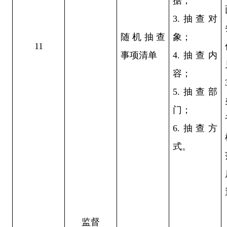
据；
3.抽查对
随机抽查
象；
11
事项清单
4.抽查内
容；
5.抽查部
门；
6.抽查方
式。
监督