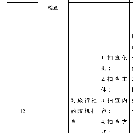
检查
1.抽查依
据；
2.抽查主
体；
对旅行社
3.抽查内
12
的随机抽
容；
查
4.抽查方
式；