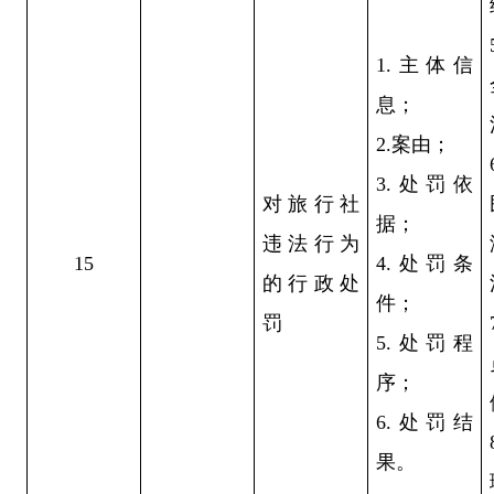
1.主体信
息；
2.案由；
3.处罚依
对旅行社
据；
违法行为
15
4.处罚条
的行政处
件；
罚
5.处罚程
序；
6.处罚结
果。