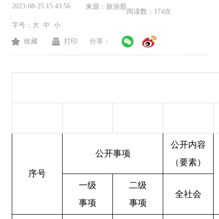
2023-08-25 15:43:56
来源：
旅游股
阅读数：
174次
字号：
大
中
小
收藏
打印
分享：
公开内容
公开事项
（要素）
序号
一级
二级
全社会
事项
事项