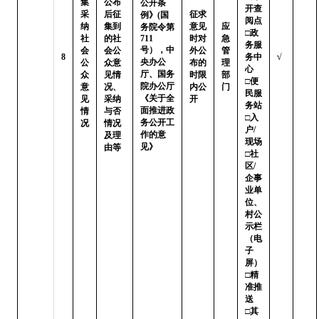
集
公布
公开条
开查
采
后征
征求
例》(国
阅点 
纳
集到
意见
应
务院令第
□政
社
的社
711
时对
急
务服
号），中
会
会公
外公
管
8
务中
√
央办公
公
众意
布的
理
心

厅、国务
众
见情
时限
部
□便
院办公厅
意
况、
内公
门
民服
《关于全
见
采纳
开
务站 
面推进政
情
与否
□入
务公开工
况
情况
户/
作的意
及理
现场

见》
由等
□社
区/
企事
业单
位、
村公
示栏
（电
子
屏）

□精
准推
送   
□其