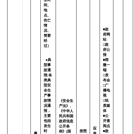
间、
地
点、
伤亡
情
■政
况、
府网
简要
站   
经
□政
过）   
府公
报

  ●典
■两
型事
微一
故通
端   
报:各
□发
类典
布会

型安
□广
全生
播电
产事
视   
故情
□纸
《安全生
况通
质媒
产法》、
报，
体

《中华人
主要
■公
民共和国
包括
开查
政府信息
发生
阅点 
公开条
应
时
按照
■政
例》(国
事
急