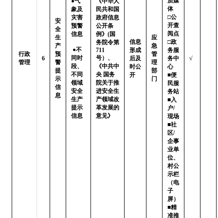
质媒
●气
《中华人
体

象及
民共和国
□公
灾害
政府信息
安
开查
预警
公开条
全
阅点 
信息   
例》(国
生
应
信息
□政
务院令第
产
急
 ●不
711
形成
务服
行政
预
管
同时
号）、
6
后及
务中
√
管理
警
理
段、
《中共中
时公
心

提
部
不同
央 国务
开
■便
示
门
领域
院关于推
民服
信
安全
进安全生
务站 
息
生产
产领域改
■入
提示
革发展的
户/
信息
意见》
现场

■社
区/
企事
业单
位、
村公
示栏
（电
子
屏）

■精
准推