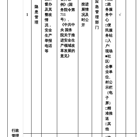
应
督办
按进
□政
例》(国
隐
急
及其
展情
务服
务院令第
患
管
1
整改
711
况及
务中
√
管
理
号）、
情
时公
心

理
部
《中共中
况，
开
□便
门
央 国务
安全
民服
院关于推
生产
务站 
进安全生
举报
□入
产领域改
电话
户/
革发展的
等
现场

意见》
■社
区/
企事
业单
位、
村公
示栏
（电
子
屏）

□精
准推
送   
□其
他
行政
管理