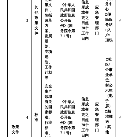
信息
务中
策文
《中华人
其
形成
应
心

件，
民共和国
他
或变
急
□便
包括
政府信息
政
更之
管
民服
3
改革
公开条
√
策
日起
理
务站 
方
例》(国
文
20个
部
□入
案、
务院令第
件
工作
门
户/
发展
711号）
日内
现场 
规
划、
专项
规
 □社
划、
区/
工作
企事
计划
业单
等
位、
村公
安全
示栏
生产
（电
领域
信息
子
有关
《中华人
形成
应
屏）

的国
民共和国
或变
急
□精
家标
政府信息
标
更之
管
准推
4
准、
公开条
√
准
日起
理
送   
行业
例》(国
20个
部
政策
□其
标
务院令第
工作
门
文件
他
准、
711号）
日内