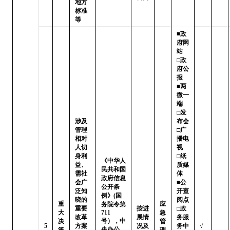
地方
标准
等
■政
府网
站   
□政
府公
报

■两
微一
端   
□发
涉及
布会

管理
□广
相对
播电
人切
视   
身利
□纸
《中华人
益、
质媒
民共和国
需社
体

政府信息
会广
■公
公开条
泛知
开查
例》(国
晓的
阅点 
重
应
务院令第
重要
按进
□政
大
711
急
改革
展情
务服
号），中
决
管
5
方案
况及
务中
√
央办公
策
理