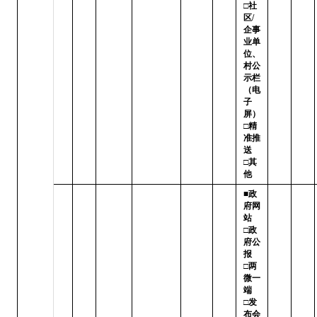
□社
区/
企事
业单
位、
村公
示栏
（电
子
屏）

□精
准推
送   
□其
他
■政
府网
站   
□政
府公
报

□两
微一
端   
□发
布会
