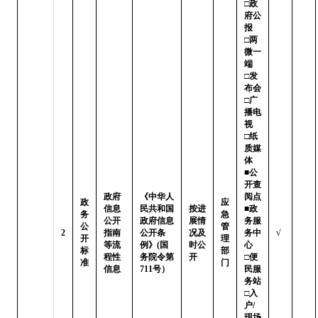
□政
府公
报

□两
微一
端   
□发
布会

□广
播电
视   
□纸
质媒
体

■公
开查
政府
《中华人
阅点 
政
应
信息
民共和国
按进
■政
务
急
公开
政府信息
展情
务服
公
管
2
指南
公开条
况及
务中
√
开
理
等流
例》(国
时公
心

标
部
程性
务院令第
开
□便
准
门
信息
711号）
民服
务站 
□入
户/
现场
