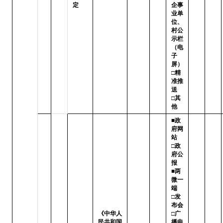
定
企事
业单
位、
村公
示栏
（电
子
屏）

□精
准推
送   
□其
他
■政
府网
站   
□政
府公
报

■两
微一
端   
□发
布会

《中华人
□广
民共和国
播电