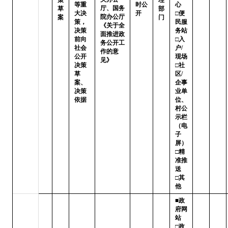
等重
时公
心

厅、国务
草
部
大决
开
□便
院办公厅
案
门
策，
民服
《关于全
决策
务站 
面推进政
前向
□入
务公开工
社会
户/
作的意
公开
现场

见》
决策
□社
草
区/
案、
企事
决策
业单
依据
位、
村公
示栏
（电
子
屏）

□精
准推
送   
□其
他
■政
府网
站   
□政