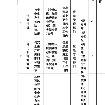
体
信息
与安
《中华人
形成
应
全生
民共和国
法
或变
急
产有
政府信息
律
更之
管
■政
1
关的
公开条
√
法
日起
理
府网
法
例》(国
规
20个
部
站   
律、
务院令第
工作
门
□政
法规
711号）
日内
府公
报

与安
信息
部
《中华人
■两
全生
形成
应
门
民共和国
微一
产有
或变
急
和
政府信息
端   
关的
更之
管
2
地
公开条
□发
√
部门
日起
理
方
例》(国
布会

和地
20个
部
规
务院令第
□广
方规
工作
门
章
711号）
播电
章
日内
视   
□纸
其他
质媒
可以
体

公开
■公
的与
开查
安全
阅点 
生产
■政
有关
务服
的政