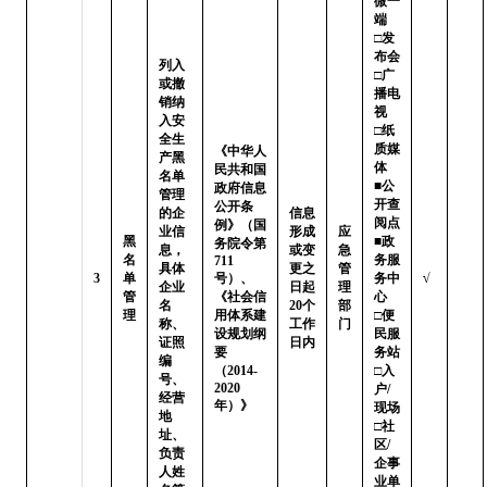
微一
端   
□发
布会

列入
□广
或撤
播电
销纳
视   
入安
□纸
全生
质媒
《中华人
产黑
体

民共和国
名单
■公
政府信息
管理
开查
公开条
的企
信息
阅点 
例》（国
业信
形成
应
黑
■政
务院令第
息，
或变
急
名
务服
711
具体
更之
管
3
单
号）、
务中
√
企业
日起
理
管
《社会信
心

名
20个
部
理
用体系建
□便
称、
工作
门
设规划纲
民服
证照
日内
要
务站 
编
（2014-
□入
号、
2020
户/
经营
年）》
现场

地
□社
址、
区/
负责
企事
人姓
业单