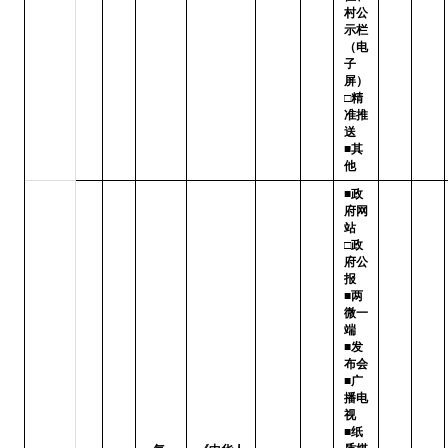
村公
示栏
（电
子
屏）

□精
准推
送   
■其
他
■政
府网
站   
□政
府公
报

■两
微一
端   
■发
布会

■广
播电
视   
■纸