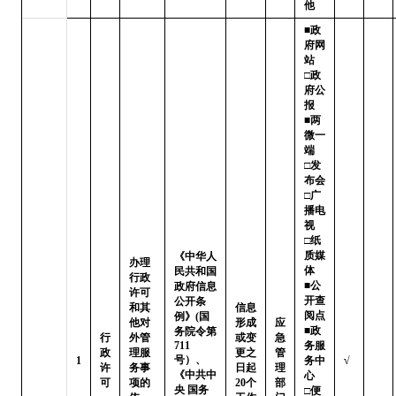
他
■政
府网
站   
□政
府公
报

■两
微一
端   
□发
布会

□广
播电
视   
□纸
质媒
《中华人
办理
体

民共和国
行政
■公
政府信息
许可
开查
公开条
和其
信息
阅点 
例》(国
他对
形成
应
■政
务院令第
行
外管
或变
急
711
务服
政
理服
更之
管
号）、
1
务中
√
许
务事
日起
理
《中共中
心

可
项的
20个
部
央 国务
□便