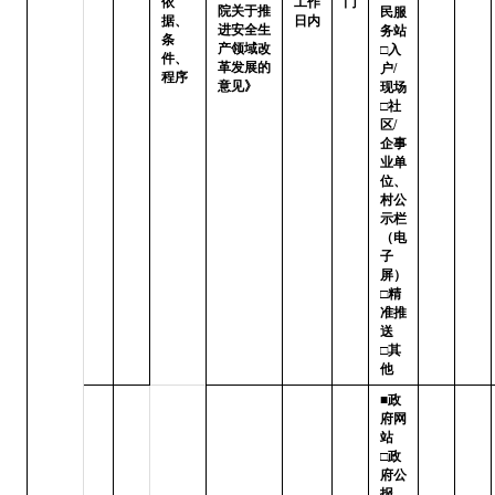
依
工作
门
院关于推
民服
据、
日内
进安全生
务站 
条
产领域改
□入
件、
革发展的
户/
程序
意见》
现场

□社
区/
企事
业单
位、
村公
示栏
（电
子
屏）

□精
准推
送   
□其
他
■政
府网
站   
□政
府公
报
