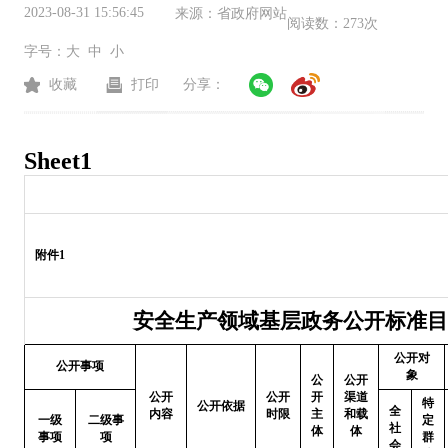
2023-08-31 15:56:45
来源：
省政府网站
阅读数：
273次
字号：
大
中
小
收藏
打印
分享：
Sheet1
附件1
安全生产领域基层政务公开标准目
公开对
公开事项
象
公
公开
公开
公开
开
渠道
特
公开依据
全
内容
时限
主
和载
一级
二级事
定
社
体
体
事项
项
群
会