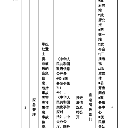
■政
府网
站   
□政
府公
报

■两
微一
端   
承担
□发
处置
布会

主
□广
责、
播电
《中华人
非敏
视   
民共和国
感的
□纸
政府信息
应急
质媒
公开条
信
体

例》(国
息，
■公
务院令第
包括
711
开查
号），
事故
阅点 
应
《中华人
灾害
按进
■政
应
急
民共和国
类预
展情
务服
急
管
突发事件
2
警信
况及
务中
√
管
理
应对
息、
时公
心

理
部
法》，中
事故
开
■便
门
央办公
信
民服
厅、国务
息、
务站 