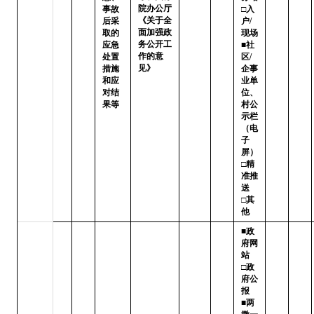
院办公厅
事故
□入
《关于全
后采
户/
面加强政
取的
现场

务公开工
应急
■社
作的意
处置
区/
见》
措施
企事
和应
业单
对结
位、
果等
村公
示栏
（电
子
屏）

□精
准推
送   
□其
他
■政
府网
站   
□政
府公
报

■两