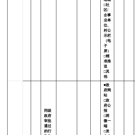
□社
区/
企事
业单
位、
村公
示栏
（电
子
屏）

□精
准推
送   
□其
他
■政
府网
站   
□政
府公
同级
报

政府
□两
审批
微一
通过
端   
的行
□发