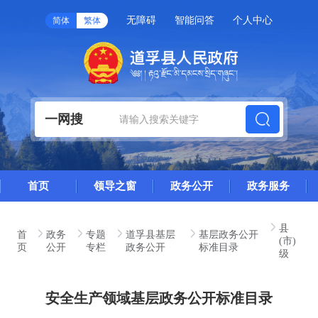
无障碍
智能问答
个人中心
简体
繁体
一网搜
首页
领导之窗
政务公开
政务服务
县
首
政务
专题
道孚县基层
基层政务公开
(市)
页
公开
专栏
政务公开
标准目录
级
安全生产领域基层政务公开标准目录