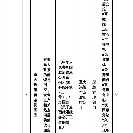
府公
报

■两
微一
端   
□发
布会

■广
播电
视   
■纸
有关
质媒
《中华人
重大
体

民共和国
政策
■公
政府信息
重
的解
开查
公开条
大
读与
阅点 
重大
应
例》(国
政
回
■政
决策
急
务院令第
策
应，
务服
711
作出
管
6
解
安全
务中
√
号）、中
后及
理
读
生产
心

办国办
时公
部
及
相关
□便
《关于全
开
门
回
热点
民服
面推进政
应
问题
务站 
务公开工
的解
□入
作的意
读与
户/
见》
回应
现场
