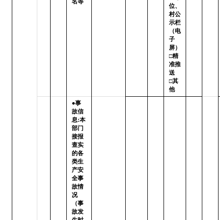
名等
位、
村公
示栏
（电
子
屏）

□精
准推
送   
□其
他
●事
故信
息:本
部门
接报
查实
的各
类生
产安
全事
故情
况
（事
故发
生时