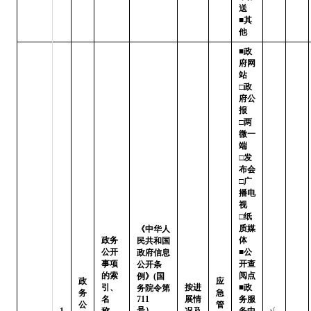
送   
■其
他
■政
府网
站   
□政
府公
报

□两
微一
端   
□发
布会

□广
播电
视   
□纸
质媒
《中华人
政务
体

民共和国
公开
■公
政府信息
事项
开查
公开条
的索
阅点 
例》(国
政
应
引、
按进
■政
务院令第
务
急
名
711
展情
务服
公
管
号）、
1
称、
况及
务中
√