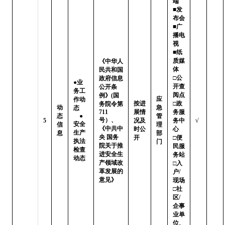
端   
■发
布会

■广
播电
视   
■纸
质媒
《中华人
体

民共和国
□公
政府信息
●业
开查
公开条
务工
阅点 
例》(国
应
作动
按进
□政
务院令第
动
急
态       
711
展情
务服
态
    ●
管
号）、
5
况及
务中
√
安全
信
理
《中共中
时公
心

生产
息
部
央 国务
开
□便
执法
门
院关于推
民服
检查
进安全生
务站 
动态
产领域改
□入
革发展的
户/
意见》
现场

□社
区/
企事
业单
位、