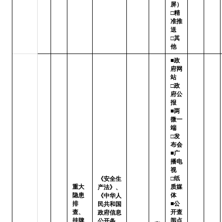
屏）

□精
准推
送   
□其
他
■政
府网
站   
□政
府公
报

■两
微一
端   
□发
布会

■广
播电
视   
□纸
《安全生
重大
质媒
产法》、
隐患
体

《中华人
排
■公
民共和国
查、
开查
政府信息
挂牌
阅点 
公开条