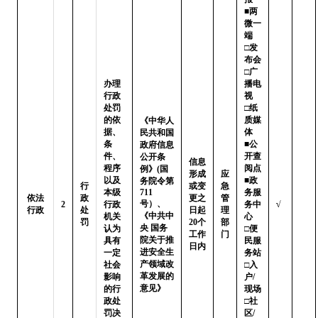
■两
微一
端   
□发
布会

□广
办理
播电
行政
视   
处罚
□纸
的依
质媒
《中华人
据、
体

民共和国
条
■公
政府信息
件、
开查
公开条
信息
程序
阅点 
例》(国
形成
应
以及
■政
务院令第
行
或变
急
本级
711
务服
依法
政
更之
管
号）、
2
行政
务中
√
行政
处
日起
理
《中共中
机关
心

罚
20个
部
央 国务
认为
□便
工作
门
院关于推
具有
民服
日内
进安全生
一定
务站 
产领域改
社会
□入
革发展的
影响
户/
意见》
的行
现场

政处
□社
罚决
区/