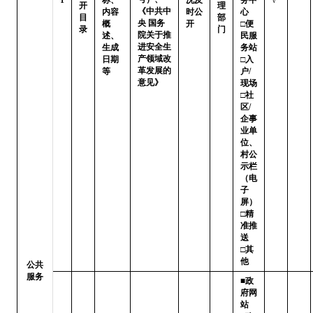
开
理
《中共中
内容
时公
心

目
部
央 国务
概
开
□便
录
门
院关于推
述、
民服
进安全生
生成
务站 
产领域改
日期
□入
革发展的
等
户/
意见》
现场

□社
区/
企事
业单
位、
村公
示栏
（电
子
屏）

□精
准推
送   
□其
他
公共
服务
■政
府网
站   