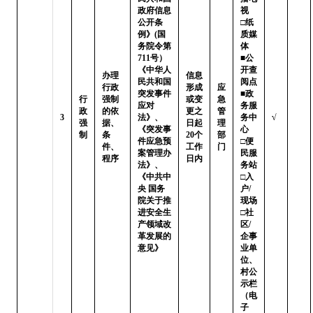
政府信息
视   
公开条
□纸
例》(国
质媒
务院令第
体

711号）
■公
《中华人
开查
办理
信息
民共和国
阅点 
行政
形成
应
突发事件
■政
行
强制
或变
急
应对
务服
政
的依
更之
管
3
法》、
务中
√
强
据、
日起
理
《突发事
心

制
条
20个
部
件应急预
□便
件、
工作
门
案管理办
民服
程序
日内
法》、
务站 
《中共中
□入
央 国务
户/
院关于推
现场

进安全生
□社
产领域改
区/
革发展的
企事
意见》
业单
位、
村公
示栏
（电
子