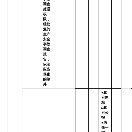
调查
处理
权
限，
经批
复的
生产
安全
事故
调查
报
告，
依法
应当
保密
的除
外
■政
府网
站   
□政
府公
报

■两
微一