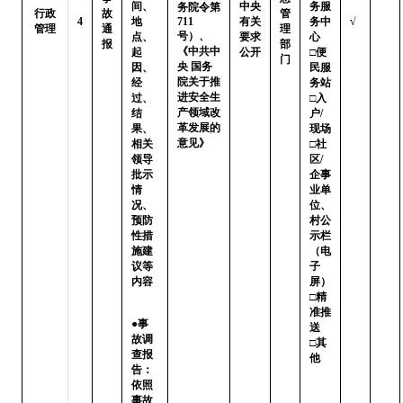
间、
中央
务服
务院令第
行政
故
管
4
地
711
有关
务中
√
管理
通
理
号）、
点、
要求
心

报
部
《中共中
起
公开
□便
门
央 国务
因、
民服
院关于推
经
务站 
进安全生
过、
□入
产领域改
结
户/
革发展的
果、
现场

意见》
相关
□社
领导
区/
批示
企事
情
业单
况、
位、
预防
村公
性措
示栏
施建
（电
议等
子
内容   
屏）

□精
准推
●事
送   
故调
□其
查报
他
告：
依照
事故