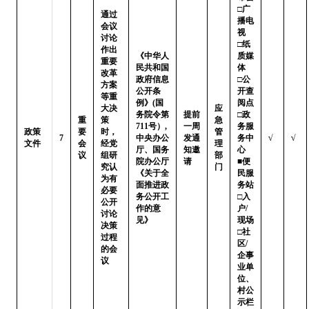
□广
通过
播电
会议
视   
讨论
□纸
作出
《中华人
质媒
重要
民共和国
体

改革
政府信息
□公
方案
公开条
开查
等重
例》(国
阅点 
大决
应
务院令第
提前
□政
重
策
急
711号）,
一周
务服
政策
要
时，
管
7
中央办公
发通
务中
√
√
文件
会
经党
理
厅、国务
知邀
心

议
组研
部
院办公厅
请
■便
究认
门
《关于全
民服
为有
面推进政
务站 
必要
务公开工
□入
公开
作的意
户/
讨论
见》
现场

决策
□社
过程
区/
的会
企事
议
业单
位、
村公
示栏