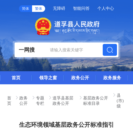
无障碍
智能问答
个人中心
简体
繁体
一网搜
首页
领导之窗
政务公开
政务服务
县
首
政务
专题
道孚县基层
基层政务公开
(市)
页
公开
专栏
政务公开
标准目录
级
生态环境领域基层政务公开标准指引