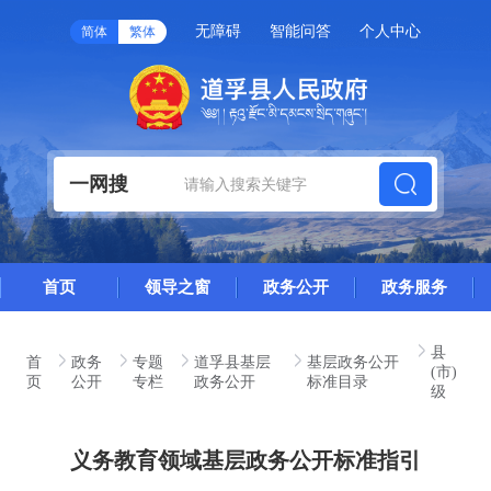
无障碍
智能问答
个人中心
简体
繁体
一网搜
首页
领导之窗
政务公开
政务服务
县
首
政务
专题
道孚县基层
基层政务公开
(市)
页
公开
专栏
政务公开
标准目录
级
义务教育领域基层政务公开标准指引