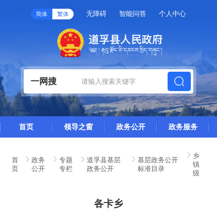
无障碍
智能问答
个人中心
简体
繁体
一网搜
首页
领导之窗
政务公开
政务服务
乡
首
政务
专题
道孚县基层
基层政务公开
镇
页
公开
专栏
政务公开
标准目录
级
各卡乡