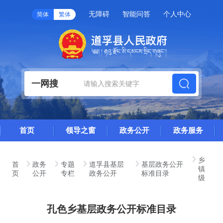
无障碍
智能问答
个人中心
简体
繁体
一网搜
首页
领导之窗
政务公开
政务服务
乡
首
政务
专题
道孚县基层
基层政务公开
镇
页
公开
专栏
政务公开
标准目录
级
孔色乡基层政务公开标准目录