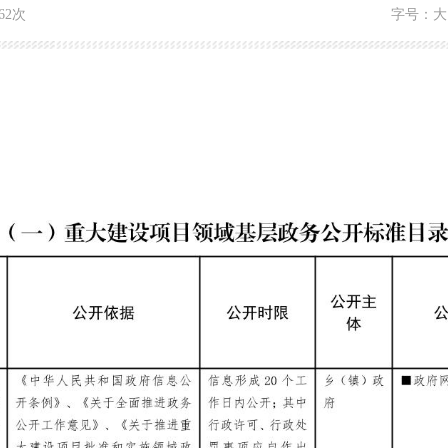
62次
字号：
大