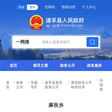
无障碍
智能问答
个人中心
简体
繁体
一网搜
首页
领导之窗
政务公开
政务服务
乡
首
政务
专题
道孚县基层
基层政务公开
镇
页
公开
专栏
政务公开
标准目录
级
麻孜乡