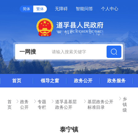
无障碍
智能问答
个人中心
简体
繁体
一网搜
首页
领导之窗
政务公开
政务服务
乡
首
政务
专题
道孚县基层
基层政务公开
镇
页
公开
专栏
政务公开
标准目录
级
泰宁镇