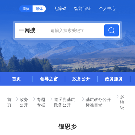
无障碍
智能问答
个人中心
简体
繁体
一网搜
首页
领导之窗
政务公开
政务服务
乡
首
政务
专题
道孚县基层
基层政务公开
镇
页
公开
专栏
政务公开
标准目录
级
银恩乡