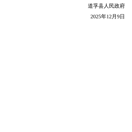
道孚县人民政府
202
5
年
12
月
9
日