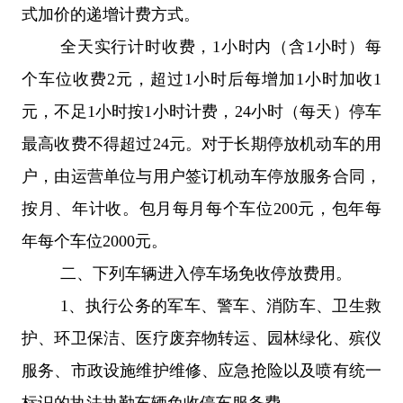
式加价的递增计费方式。
全天实行计时收费，
1
小时
内
（含
1
小时
）
每
个车位收费
2
元，超过
1
小时后每增加
1
小时加收
1
元，不足
1
小时按
1
小时计费，
24
小时（每天）停车
最高收费不得超过
24
元。对于长期停放机动车的用
户，由运营单位与用户签订机动车停放服务合同，
按月、年计收。包月每月每个车位
200
元，包年每
年每个车
位
2
0
00
元。
二、下列车辆进入停车场免收停放费用。
1
、执行公务的军车、警车、消防车、卫生救
护、环卫保洁、医疗废弃物转运、园林绿化、殡仪
服务、市政设施维护维修、应急抢险以及喷有统一
标识的执法执勤车辆免收停车服务费。