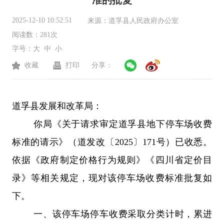
准的批复
2025-12-10 10:52:51
来源：
道孚县人民政府办公室
阅读数：
281次
字号：
大
中
小
收藏
打印
分享：
道孚县发展和改革局
：
你局《关于请求审定道孚县地下停车场收费
标准的请示》（道发改〔
2025
〕
171
号）已收悉。
依据
《政府制定价格行为规则》《四川省定价目
录》等相关
规定，现对该停车场收费标准批复如
下
。
一、该停车场停车收费采取分类计时，累进