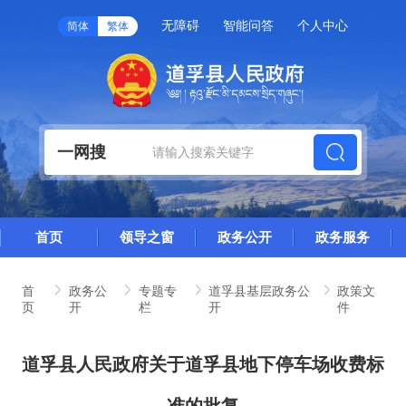
无障碍
智能问答
个人中心
简体
繁体
一网搜
首页
领导之窗
政务公开
政务服务
首
政务公
专题专
道孚县基层政务公
政策文
页
开
栏
开
件
道孚县人民政府关于道孚县地下停车场收费标