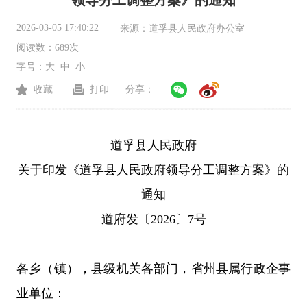
领导分工调整方案》的通知
2026-03-05 17:40:22
来源：
道孚县人民政府办公室
阅读数：
689次
字号：
大
中
小
收藏
打印
分享：
道孚县人民政府
关于
印发《道孚县人民
政府领导分工调整方案
》的
通知
道府发
〔
202
6
〕
7
号
各乡（镇），县级机关各部门，省州
县
属行政企事
业单位：