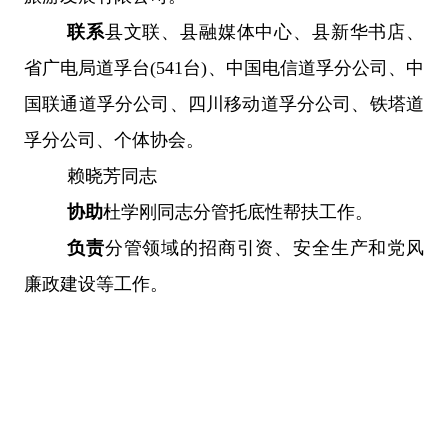
联系
县文联、县融媒体中心、县新华书店
、
省广电局道孚台
(541台)
、中国
电信
道孚分
公司、
中
国
联通
道孚分
公司、
四川
移动
道孚分
公司、铁塔道
孚分公司
、
个体协会。
赖晓芳同志
协助
杜学刚
同志
分管托底性帮扶工作。
负责
分管领域的招商引资、安全生产和党风
廉政建设等
工作。