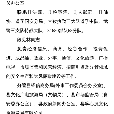
员办公室
。
联系
县法院、县检察院、县人武部、县佛
协、道孚国安分局、甘孜执勤三大队道孚中队、武
警三支队特战大队、
31680部队68分队。
段见林同志
负责
经济信息、商务、经贸合作、投资促
进、成品油、盐业、外事、通信、文化旅游、广播
电视、
市场监管和民营经济、
招商引资及分管领域
的安全生产和党风廉政建设等工作。
分管
县经信商务局
(外事
工作委员会
办公室
)
、
县文化广电旅游局
（
文物局
）
、
县市场监管局（食
安委办公室）、
县政府新闻办公室
、
县孚心源文化
旅游发展有限公司
。