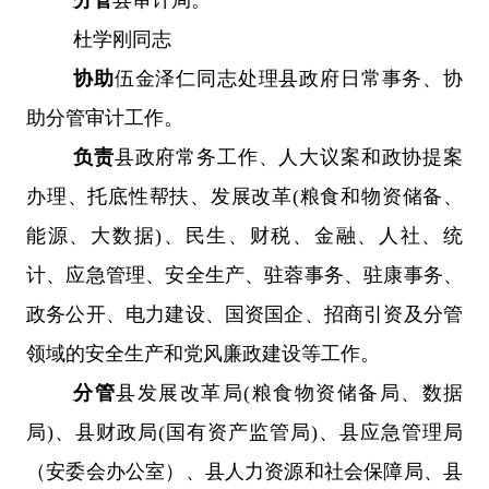
杜学刚同志
协助
伍金泽仁同志处理县政府日常事务、协
助分管审计工作。
负责
县政府常务工作
、
人大议案和政协提案
办理、
托底性帮扶、
发展改革
(粮食和物资储备、
能源
、
大数据
)、民生、财税、金融、人社、统
计、
应急管理、安全生产、
驻蓉事务、驻康事务、
政务公开、电力建设、国资国企、招商引资及分管
领域的安全生产和党风廉政建设等工作。
分管
县发展改革局
(粮食物资储备局
、
数据
局
)、县财政局(国有资产监管局)、
县应急管理局
（安委会办公室）、
县人力资
源和
社会保障局、县