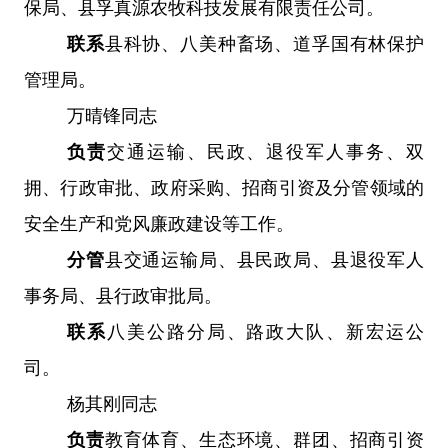
保局
、
县孚真源农牧科技发展有限责任公司
。
联系
县科协、八美种畜场
、
道孚国有林保护
管理局
。
万晴锋同志
负责
交通运输、
民政、
退役军人事务、双
拥、行政审批、政府采购、招商引资及分管领域的
安全生产和党风廉政建设等工作。
分管
县交通运输局、县民政局
、
县退役军人
事务局、县行政审批局
。
联系
八美公路分局、路政大队、新宏运公
司。
杨其刚同志
负责
教育体育
、
生态环境、群团
、
招商引资