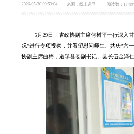
2026-05-30 09:53:04
来源：
线上道孚
阅读数：
174次
5
月
29
日，省
政协副主席何树平一行深入甘
况”进行专项视察，并看望慰问师生、共庆“六
协副主席曲梅，道孚县委副书记、县长伍金泽