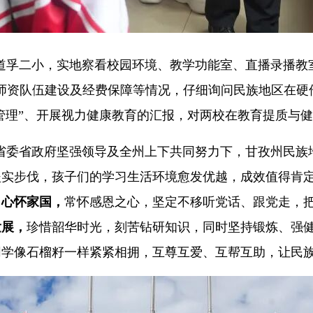
道孚二小，实地察看校园环境、教学功能室、直播录播教
师资队伍建设及经费保障等情况，仔细询问民族地区在硬
项管理”、开展视力健康教育的汇报，对两校在教育提质与
省委省政府坚强领导及全州上下共同努力下，甘孜州民族
坚实步伐，孩子们的学习生活环境愈发优越，成效值得肯
、心怀家国，
常怀感恩之心，坚定不移听党话、跟党走，
发展，
珍惜韶华时光，刻苦钻研知识，同时坚持锻炼、强
同学像石榴籽一样紧紧相拥，互尊互爱、互帮互助，让民