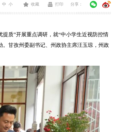
中
小
收藏
打印
分享：
优提质”开展重点调研，就“中小学生近视防控情
劲。
甘孜州委副书记、州政协主席汪玉琼，州政