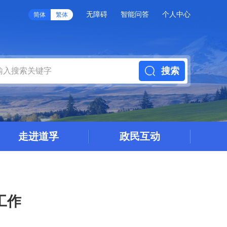
无障碍
智能问答
个人中心
简体
繁体
搜索
走进道孚
政民互动
工作