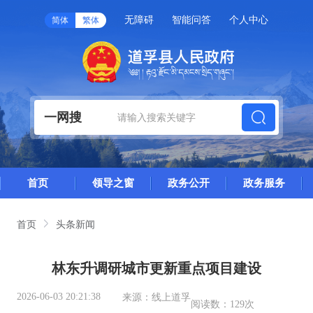
无障碍
智能问答
个人中心
简体
繁体
一网搜
首页
领导之窗
政务公开
政务服务
首页
头条新闻
林东升调研城市更新重点项目建设
2026-06-03 20:21:38
来源：
线上道孚
阅读数：
129次