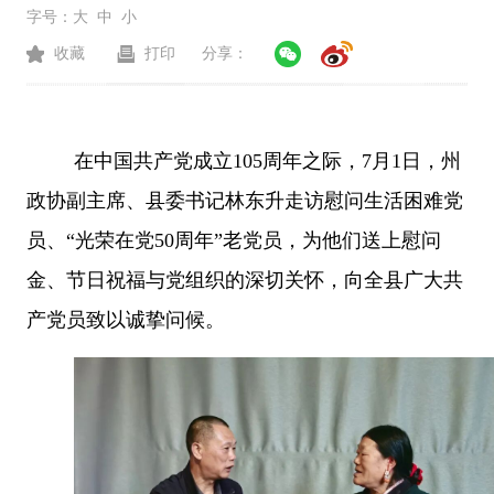
字号：
大
中
小
收藏
打印
分享：
在中国共产党成立
105
周年之际，
7
月
1
日，州
政协副主席、县委书记林东升走访慰问生活困难党
员、
“
光荣在党
50
周年
”
老党员，为他们送上慰问
金、节日祝福与党组织的深切关怀，向全县广大共
产党员致以诚挚问候。