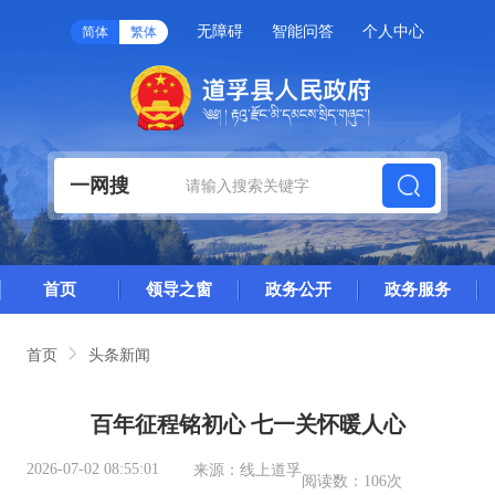
无障碍
智能问答
个人中心
简体
繁体
一网搜
首页
领导之窗
政务公开
政务服务
首页
头条新闻
百年征程铭初心 七一关怀暖人心
2026-07-02 08:55:01
来源：
线上道孚
阅读数：
106次