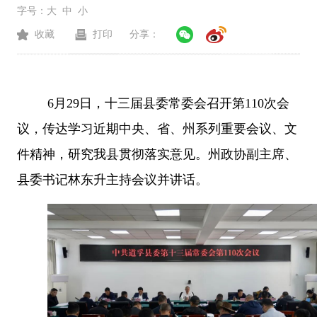
字号：
大
中
小
收藏
打印
分享：
6
月
29
日，十三届县委常委会召开第
110
次会
议，传达学习近期中央、省、州系列重要会议、文
件精神，研究我县贯彻落实意见。州政协副主席、
县委书记林东升主持会议并讲话。