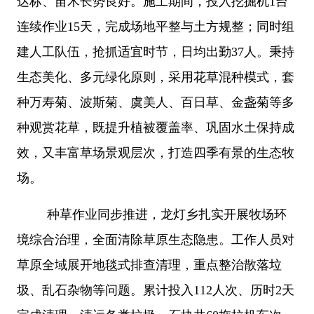
达标、苗木长势良好。施工期间，投入挖掘机1台
连续作业15天，完成场地平整与土方规整；同时组
建人工队伍，抢抓适宜时节，日均出勤37人。秉持
生态美化、多元绿化原则，采用花草混种模式，套
种万寿菊、波斯菊、虞美人、百日草、金盏菊等多
种观赏花草，既提升植被覆盖率、巩固水土保持成
效，又丰富草场景观层次，打造四季有景的生态牧
场。
种草作业同步推进，龙灯乡扎实开展牧场环
境综合治理，全面清除草原生态隐患。工作人员对
草原全域展开地毯式排查清理，重点整治散落垃
圾、乱石杂物等问题。累计投入
112人次、历时2天