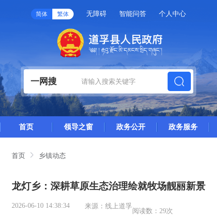
无障碍
智能问答
个人中心
简体
繁体
一网搜
首页
领导之窗
政务公开
政务服务
首页
乡镇动态
龙灯乡：深耕草原生态治理绘就牧场靓丽新景
2026-06-10 14:38:34
来源：
线上道孚
阅读数：
29次