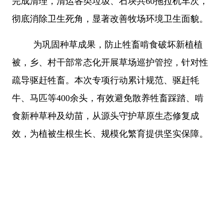
完成清理，清运各类垃圾、石块共60拖拉机车次，
彻底消除卫生死角，显著改善牧场环境卫生面貌。
为巩固种草成果，防止牲畜啃食破坏新植植
被，乡、村干部常态化开展草场巡护管控，针对性
疏导驱赶牲畜。本次专项行动累计规范、驱赶牦
牛、马匹等
400余头，有效避免散养牲畜踩踏、啃
食新种草种及幼苗，从源头守护草原生态修复成
效，为植被生根生长、规模化繁育提供坚实保障。