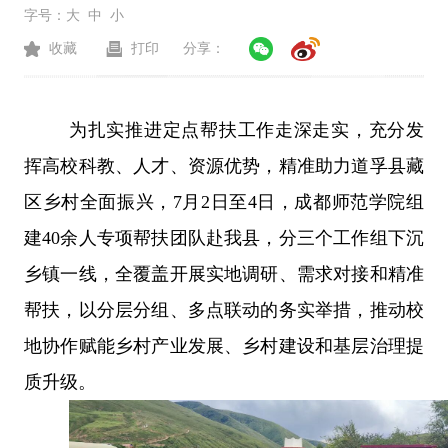
字号：
大
中
小
收藏
打印
分享：
为扎实推进定点帮扶工作走深走实，充分发
挥高校科教、人才、资源优势，精准助力道孚县藏
区乡村全面振兴，
7
月
2
日至
4
日，成都师范学院组
建
40
余人专项帮扶团队赴我县，分三个工作组下沉
乡镇一线，全覆盖开展实地调研、需求对接和精准
帮扶，以分层分组、多点联动的务实举措，推动校
地协作赋能乡村产业发展、乡村建设和基层治理提
质升级。