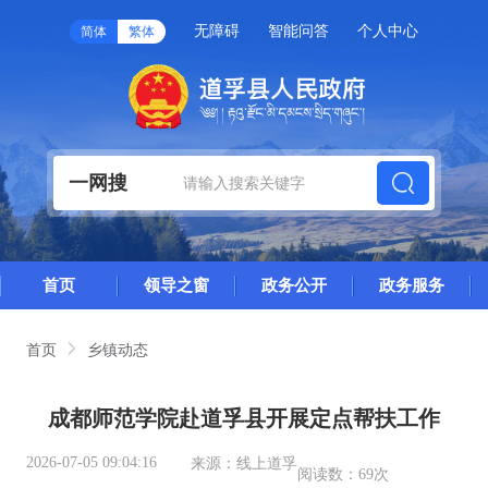
无障碍
智能问答
个人中心
简体
繁体
一网搜
首页
领导之窗
政务公开
政务服务
首页
乡镇动态
成都师范学院赴道孚县开展定点帮扶工作
2026-07-05 09:04:16
来源：
线上道孚
阅读数：
69次