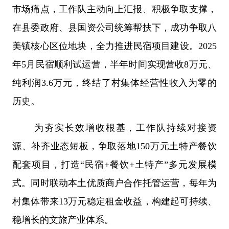
市场痛点，工作队主动向上汇报、积极争取支撑，
在县委政府、县国资公司统筹帮扶下，成功争取八
美镇核心区位地块，全力推进民宿项目建设。
2025
年
5
月民宿顺利试运营，半年时间实现营收
8
万元、
纯利润
3.6
万元，终结了村集体经营性收入为零的
历史。
为夯实长效增收根基，工作队持续对接资
源、补齐业态短板，争取落地
150
万元土特产餐饮
配套项目，打造
“
民宿
+
餐饮
+
土特产
”
多元发展模
式。同时联动本土优质商户合作托管运营，每年为
村集体带来
13
万元稳定租金收益，构建起可持续、
稳增长的文旅产业体系。