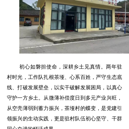
初心如磐担使命，深耕乡土见真情。两年驻
村时光，工作队扎根茶垭、心系百姓，严守生态底
线、打破发展壁垒，以实干破解发展困局，以真心
守护一方乡土。从微薄补偿度日到多元产业兴旺，
从空壳薄弱到蓄力振兴，茶垭村的蝶变，是党建引
领振兴的生动实践，更是驻村队伍初心坚守、干群