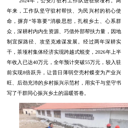
2024
年，公安厅驻村工作队进驻茶垭村。两
年来，工作队坚守驻村帮扶、为民兴村的初心使
命，摒弃
“
等靠要
”
消极思想，扎根乡土、心系群
众，深耕村内内生资源、巧借外部帮扶力量，因地
制宜探路径、攻坚克难谋发展。经过两年深耕实
干，茶垭村集体经济实现跨越式蜕变，
2026
年上半
年收入已达
40
万元，全年预计突破
55
万元，较入驻
前实现
8
倍跃升，让昔日薄弱空壳村蝶变为产业兴
旺、后劲充沛的乡村振兴示范村，用实干与坚守书
写了干群同心振兴乡土的温暖答卷。