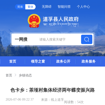
无障碍
智能问答
个人中心
简体
繁体
一网搜
首页
领导之窗
政务公开
政务服务
首页
乡镇动态
色卡乡：茶垭村集体经济两年蝶变振兴路
2026-07-06 09:22:37
来源：
线上道孚
阅读数：
54次