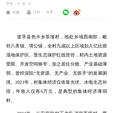
字号：
大
中
小
收藏
打印
分享：
道孚县色卡乡茶垭村，地处乡域西南部，毗
邻八美镇、塔公镇，全村九成以上区域划入亿比措
湿地保护区。受生态保护红线管控，村内土地资源
受限、开发空间狭窄，加之居住分散、产业基础薄
弱，曾经深陷
“
无资源、无产业、无抓手
”
的发展困
境。
2023
年，村集体经济仅依靠光伏、水电生态补
偿，年收入仅有
6
万元，是典型的集体经济薄弱
村。