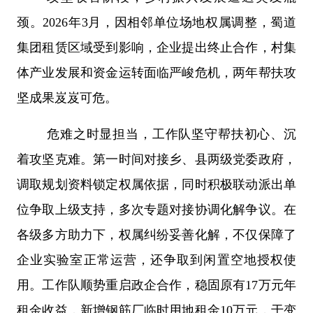
颈。
2026
年
3
月，因相邻单位场地权属调整，蜀道
集团租赁区域受到影响，企业提出终止合作，村集
体产业发展和资金运转面临严峻危机，两年帮扶攻
坚成果岌岌可危。
危难之时显担当，工作队坚守帮扶初心、沉
着攻坚克难。第一时间对接乡、县两级党委政府，
调取规划资料锁定权属依据，同时积极联动派出单
位争取上级支持，多次专题对接协调化解争议。在
各级多方助力下，权属纠纷妥善化解，不仅保障了
企业实验室正常运营，还争取到闲置空地授权使
用。工作队顺势重启政企合作，稳固原有
17
万元年
租金收益，新增钢筋厂临时用地租金
10
万元，于变