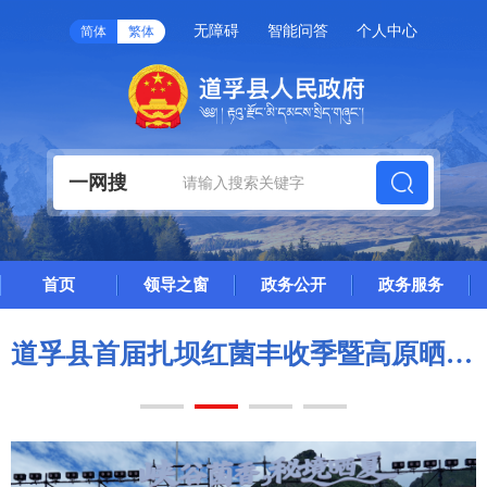
无障碍
智能问答
个人中心
简体
繁体
一网搜
首页
领导之窗
政务公开
政务服务
道孚县首届扎坝红菌丰收季暨高原晒夏文旅活动成功举办